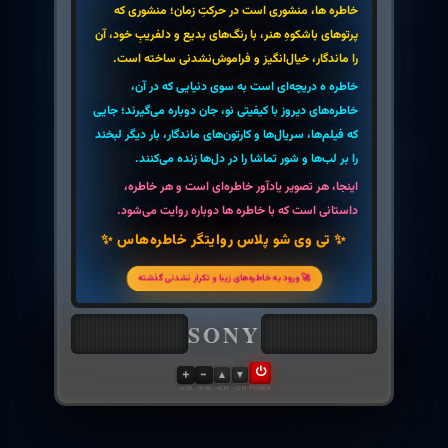
دیدگاهتان را بنویسید!
خاطره ها، منشوری است در حرکتِ زمان؛ منشوری که
پرتوهای باشکوهِ هنر، با رنگ‌های بدیع و دلفریبِ خود، آن
را ماندگار، خیال‌انگیز و فراموش‌نشدنی ساخته است.
برای ارسال دیدگاه وارد شوید
ورود/عضویت
خاطره ه دریچه‌ای است به سوی دنیایی که در آن،
خاطره‌های دیروز با کیفیتی نو، جان دوباره می‌گیرند؛ جایی
که فیلم‌ها، سریال‌ها و کارتون‌های ماندگار، بار دیگر لبخند
دسته‌ها
را بر لب‌ها و شور تماشا را در دل‌ها زنده می‌کنند.
اینجا، هر تصویر یادآور خاطره‌ای است و هر خاطره،
(۱۲)
اکشن
داستانی است که با خاطره ها دوباره روایت می‌شود.
(۶۰۵)
انیمیشن
✨ تی وی شو پلاس روایتگر خاطره‌هاس ✨
(۱۸)
انیمیشن ایرانی
(۳۵)
انیمیشن کوتاه
🚀 ورود به خاطره‌های زیبا و تکرار نشدنی گذشته
(۶۴)
ایرانی
SONY
(۴)
بی کلام
(۱)
تئاتر
(۱)
تئاتر ایرانی
VOL+
VOL-
CH+
CH-
POWER
(۱)
تله تئاتر
(۱)
تله تئاتر ایرانی