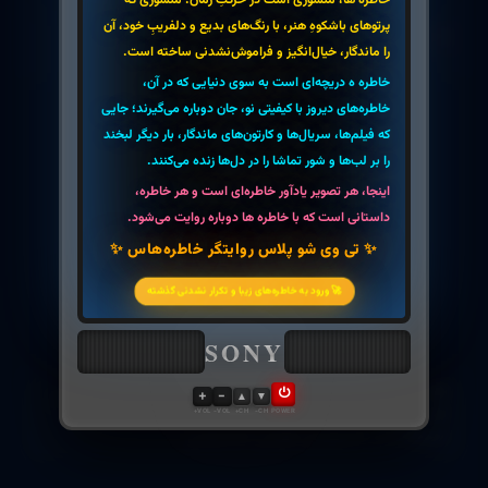
خاطره ها، منشوری است در حرکتِ زمان؛ منشوری که
پرتوهای باشکوهِ هنر، با رنگ‌های بدیع و دلفریبِ خود، آن
گزارش مشکل
اشتراک گذاری
را ماندگار، خیال‌انگیز و فراموش‌نشدنی ساخته است.
خاطره ه دریچه‌ای است به سوی دنیایی که در آن،
خاطره‌های دیروز با کیفیتی نو، جان دوباره می‌گیرند؛ جایی
که فیلم‌ها، سریال‌ها و کارتون‌های ماندگار، بار دیگر لبخند
را بر لب‌ها و شور تماشا را در دل‌ها زنده می‌کنند.
اینجا، هر تصویر یادآور خاطره‌ای است و هر خاطره،
داستانی است که با خاطره ها دوباره روایت می‌شود.
✨ تی وی شو پلاس روایتگر خاطره‌هاس ✨
🚀 ورود به خاطره‌های زیبا و تکرار نشدنی گذشته
SONY
پیشنهادات بر اساس انیمیشن سینمایی پاناما چقدر
قشنگه The Trip to Panama 2006 ارتقاء کیفیت با
VOL+
VOL-
CH+
CH-
POWER
استفاده از تکنولوژی هوش مصنوعی