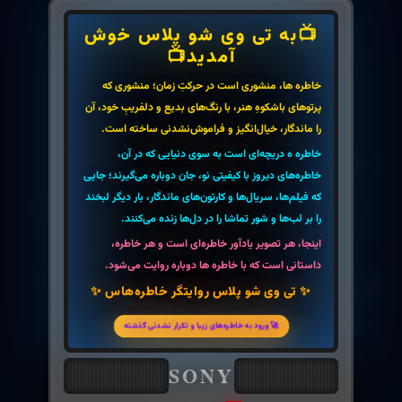
📺به تی وی شو پلاس خوش
هنوز نظری ثبت نشده است.
آمدید📺
اولین نفری باشید که نظر خود را ثبت می‌کند.
خاطره ها، منشوری است در حرکتِ زمان؛ منشوری که
پرتوهای باشکوهِ هنر، با رنگ‌های بدیع و دلفریبِ خود، آن
را ماندگار، خیال‌انگیز و فراموش‌نشدنی ساخته است.
خاطره ه دریچه‌ای است به سوی دنیایی که در آن،
دیدگاهتان را بنویسید!
خاطره‌های دیروز با کیفیتی نو، جان دوباره می‌گیرند؛ جایی
که فیلم‌ها، سریال‌ها و کارتون‌های ماندگار، بار دیگر لبخند
برای ارسال دیدگاه وارد شوید
ورود/عضویت
را بر لب‌ها و شور تماشا را در دل‌ها زنده می‌کنند.
اینجا، هر تصویر یادآور خاطره‌ای است و هر خاطره،
داستانی است که با خاطره ها دوباره روایت می‌شود.
دسته‌ها
✨ تی وی شو پلاس روایتگر خاطره‌هاس ✨
🚀 ورود به خاطره‌های زیبا و تکرار نشدنی گذشته
(۱۲)
اکشن
(۶۰۵)
انیمیشن
SONY
(۱۸)
انیمیشن ایرانی
(۳۵)
انیمیشن کوتاه