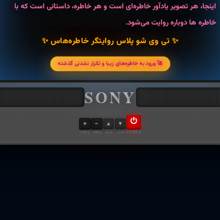
اینجا، هر تصویر یادآور خاطره‌ای است و هر خاطره، داستانی است که با
دانلود کیفیت 480p قسمت 4
دانلود کیفیت 480p قسمت 5
خاطره ها دوباره روایت می‌شود.
✨ تی وی شو پلاس روایتگر خاطره‌هاس ✨
🚀 ورود به خاطره‌های زیبا و تکرار نشدنی گذشته
SONY
VOL+
VOL-
CH+
CH-
POWER