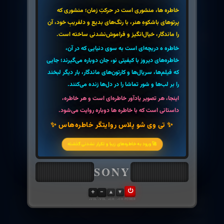
خاطره ها، منشوری است در حرکتِ زمان؛ منشوری که
پرتوهای باشکوهِ هنر، با رنگ‌های بدیع و دلفریبِ خود، آن
را ماندگار، خیال‌انگیز و فراموش‌نشدنی ساخته است.
گزارش مشکل
اشتراک گذاری
خاطره ه دریچه‌ای است به سوی دنیایی که در آن،
خاطره‌های دیروز با کیفیتی نو، جان دوباره می‌گیرند؛ جایی
که فیلم‌ها، سریال‌ها و کارتون‌های ماندگار، بار دیگر لبخند
را بر لب‌ها و شور تماشا را در دل‌ها زنده می‌کنند.
اینجا، هر تصویر یادآور خاطره‌ای است و هر خاطره،
داستانی است که با خاطره ها دوباره روایت می‌شود.
✨ تی وی شو پلاس روایتگر خاطره‌هاس ✨
🚀 ورود به خاطره‌های زیبا و تکرار نشدنی گذشته
SONY
پیشنهادات بر اساس سریال کارآگاه کاستر 1976 Der
VOL+
VOL-
CH+
CH-
POWER
Alte ارتقاء کیفیت با استفاده از تکنولوژی هوش
مصنوعی