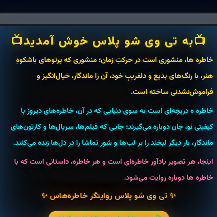
حجم مصرفی شما عادی محاسبه می‌شود
📺به تی وی شو پلاس خوش آمدید📺
خاطره ها، منشوری است در حرکتِ زمان؛ منشوری که پرتوهای باشکوهِ
دانلود کیفیت 720p
دانلود کیفیت 1080p
هنر، با رنگ‌های بدیع و دلفریبِ خود، آن را ماندگار، خیال‌انگیز و
دانلود کیفیت 1080HQ
دانلود کیفیت Bluray
فراموش‌نشدنی ساخته است.
خاطره ه دریچه‌ای است به سوی دنیایی که در آن، خاطره‌های دیروز با
کیفیتی نو، جان دوباره می‌گیرند؛ جایی که فیلم‌ها، سریال‌ها و کارتون‌های
ماندگار، بار دیگر لبخند را بر لب‌ها و شور تماشا را در دل‌ها زنده می‌کنند.
اینجا، هر تصویر یادآور خاطره‌ای است و هر خاطره، داستانی است که با
خاطره ها دوباره روایت می‌شود.
✨ تی وی شو پلاس روایتگر خاطره‌هاس ✨