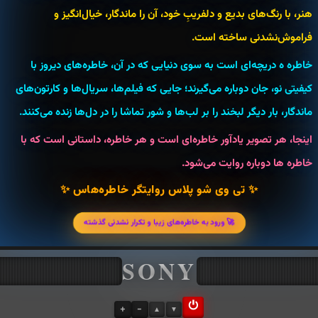
هنر، با رنگ‌های بدیع و دلفریبِ خود، آن را ماندگار، خیال‌انگیز و
فراموش‌نشدنی ساخته است.
خاطره ه دریچه‌ای است به سوی دنیایی که در آن، خاطره‌های دیروز با
کیفیتی نو، جان دوباره می‌گیرند؛ جایی که فیلم‌ها، سریال‌ها و کارتون‌های
ماندگار، بار دیگر لبخند را بر لب‌ها و شور تماشا را در دل‌ها زنده می‌کنند.
اینجا، هر تصویر یادآور خاطره‌ای است و هر خاطره، داستانی است که با
خاطره ها دوباره روایت می‌شود.
✨ تی وی شو پلاس روایتگر خاطره‌هاس ✨
🚀 ورود به خاطره‌های زیبا و تکرار نشدنی گذشته
SONY