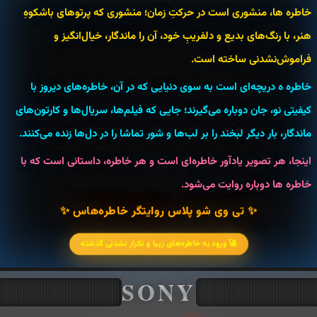
خاطره ها، منشوری است در حرکتِ زمان؛ منشوری که پرتوهای باشکوهِ
هنر، با رنگ‌های بدیع و دلفریبِ خود، آن را ماندگار، خیال‌انگیز و
فراموش‌نشدنی ساخته است.
خاطره ه دریچه‌ای است به سوی دنیایی که در آن، خاطره‌های دیروز با
کیفیتی نو، جان دوباره می‌گیرند؛ جایی که فیلم‌ها، سریال‌ها و کارتون‌های
ماندگار، بار دیگر لبخند را بر لب‌ها و شور تماشا را در دل‌ها زنده می‌کنند.
اینجا، هر تصویر یادآور خاطره‌ای است و هر خاطره، داستانی است که با
خاطره ها دوباره روایت می‌شود.
✨ تی وی شو پلاس روایتگر خاطره‌هاس ✨
🚀 ورود به خاطره‌های زیبا و تکرار نشدنی گذشته
SONY