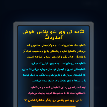
نظرات
📺به تی وی شو پلاس خوش
آمدید📺
خاطره ها، منشوری است در حرکتِ زمان؛ منشوری که
پرتوهای باشکوهِ هنر، با رنگ‌های بدیع و دلفریبِ خود، آن
هنوز نظری ثبت نشده است.
را ماندگار، خیال‌انگیز و فراموش‌نشدنی ساخته است.
خاطره ه دریچه‌ای است به سوی دنیایی که در آن،
اولین نفری باشید که نظر خود را ثبت می‌کند.
خاطره‌های دیروز با کیفیتی نو، جان دوباره می‌گیرند؛ جایی
که فیلم‌ها، سریال‌ها و کارتون‌های ماندگار، بار دیگر لبخند
را بر لب‌ها و شور تماشا را در دل‌ها زنده می‌کنند.
دیدگاهتان را بنویسید!
اینجا، هر تصویر یادآور خاطره‌ای است و هر خاطره،
داستانی است که با خاطره ها دوباره روایت می‌شود.
✨ تی وی شو پلاس روایتگر خاطره‌هاس ✨
برای ارسال دیدگاه وارد شوید
ورود/عضویت