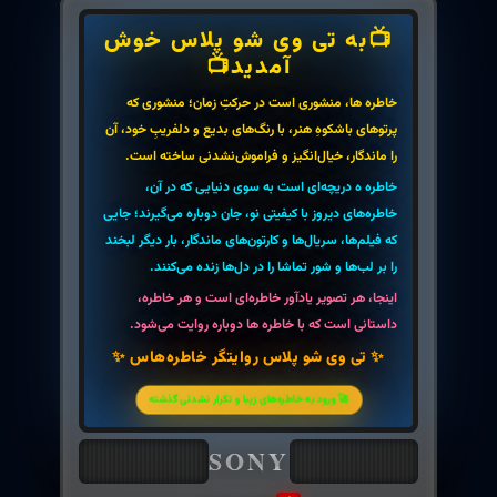
📺به تی وی شو پلاس خوش
دانلود کیفیت 1080p(H.265) قسمت 23
آمدید📺
دانلود کیفیت 1080p(H.265) قسمت 24
خاطره ها، منشوری است در حرکتِ زمان؛ منشوری که
دانلود کیفیت 1080p(H.265) قسمت 25
پرتوهای باشکوهِ هنر، با رنگ‌های بدیع و دلفریبِ خود، آن
را ماندگار، خیال‌انگیز و فراموش‌نشدنی ساخته است.
دانلود کیفیت 1080p(H.265) قسمت 26
خاطره ه دریچه‌ای است به سوی دنیایی که در آن،
دانلود کیفیت 1080p(H.265) قسمت 27
خاطره‌های دیروز با کیفیتی نو، جان دوباره می‌گیرند؛ جایی
که فیلم‌ها، سریال‌ها و کارتون‌های ماندگار، بار دیگر لبخند
دانلود کیفیت 1080p(H.265) قسمت 28
را بر لب‌ها و شور تماشا را در دل‌ها زنده می‌کنند.
دانلود کیفیت 1080p(H.265) قسمت 29
اینجا، هر تصویر یادآور خاطره‌ای است و هر خاطره،
داستانی است که با خاطره ها دوباره روایت می‌شود.
دانلود کیفیت 1080p(H.265) قسمت 30
✨ تی وی شو پلاس روایتگر خاطره‌هاس ✨
دانلود کیفیت 1080p(H.265) قسمت 31
🚀 ورود به خاطره‌های زیبا و تکرار نشدنی گذشته
دانلود کیفیت 1080p(H.265) قسمت 32
SONY
دانلود کیفیت 1080p(H.265) قسمت 33