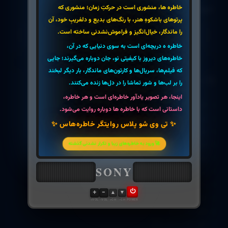
خاطره ها، منشوری است در حرکتِ زمان؛ منشوری که
دیدگاهتان را بنویسید!
پرتوهای باشکوهِ هنر، با رنگ‌های بدیع و دلفریبِ خود، آن
را ماندگار، خیال‌انگیز و فراموش‌نشدنی ساخته است.
برای ارسال دیدگاه وارد شوید
ورود/عضویت
خاطره ه دریچه‌ای است به سوی دنیایی که در آن،
خاطره‌های دیروز با کیفیتی نو، جان دوباره می‌گیرند؛ جایی
که فیلم‌ها، سریال‌ها و کارتون‌های ماندگار، بار دیگر لبخند
دسته‌ها
را بر لب‌ها و شور تماشا را در دل‌ها زنده می‌کنند.
اینجا، هر تصویر یادآور خاطره‌ای است و هر خاطره،
(۱۲)
اکشن
داستانی است که با خاطره ها دوباره روایت می‌شود.
(۶۰۵)
انیمیشن
✨ تی وی شو پلاس روایتگر خاطره‌هاس ✨
(۱۸)
انیمیشن ایرانی
(۳۵)
🚀 ورود به خاطره‌های زیبا و تکرار نشدنی گذشته
انیمیشن کوتاه
(۶۴)
ایرانی
SONY
(۴)
بی کلام
(۱)
تئاتر
(۱)
تئاتر ایرانی
VOL+
VOL-
CH+
CH-
POWER
(۱)
تله تئاتر
(۱)
تله تئاتر ایرانی