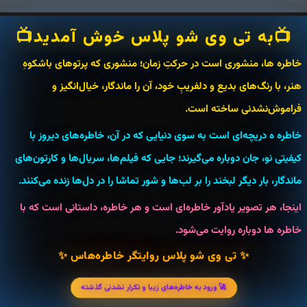
حجم مصرفی شما نیم بها محاسبه می‌شود
📺به تی وی شو پلاس خوش آمدید📺
خاطره ها، منشوری است در حرکتِ زمان؛ منشوری که پرتوهای باشکوهِ
دانلود کیفیت 720p
دانلود کیفیت 1080p
هنر، با رنگ‌های بدیع و دلفریبِ خود، آن را ماندگار، خیال‌انگیز و
فراموش‌نشدنی ساخته است.
خاطره ه دریچه‌ای است به سوی دنیایی که در آن، خاطره‌های دیروز با
کیفیتی نو، جان دوباره می‌گیرند؛ جایی که فیلم‌ها، سریال‌ها و کارتون‌های
ماندگار، بار دیگر لبخند را بر لب‌ها و شور تماشا را در دل‌ها زنده می‌کنند.
اینجا، هر تصویر یادآور خاطره‌ای است و هر خاطره، داستانی است که با
خاطره ها دوباره روایت می‌شود.
✨ تی وی شو پلاس روایتگر خاطره‌هاس ✨
🚀 ورود به خاطره‌های زیبا و تکرار نشدنی گذشته