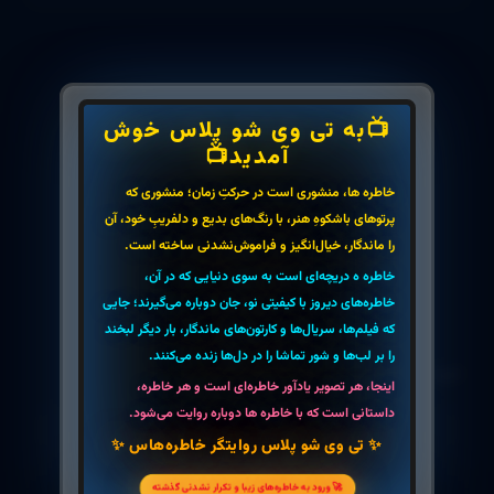
📺به تی وی شو پلاس خوش
آمدید📺
خاطره ها، منشوری است در حرکتِ زمان؛ منشوری که
پرتوهای باشکوهِ هنر، با رنگ‌های بدیع و دلفریبِ خود، آن
هنوز نظری ثبت نشده است.
را ماندگار، خیال‌انگیز و فراموش‌نشدنی ساخته است.
اولین نفری باشید که نظر خود را ثبت می‌کند.
خاطره ه دریچه‌ای است به سوی دنیایی که در آن،
خاطره‌های دیروز با کیفیتی نو، جان دوباره می‌گیرند؛ جایی
که فیلم‌ها، سریال‌ها و کارتون‌های ماندگار، بار دیگر لبخند
را بر لب‌ها و شور تماشا را در دل‌ها زنده می‌کنند.
دیدگاهتان را بنویسید!
اینجا، هر تصویر یادآور خاطره‌ای است و هر خاطره،
داستانی است که با خاطره ها دوباره روایت می‌شود.
برای ارسال دیدگاه وارد شوید
ورود/عضویت
✨ تی وی شو پلاس روایتگر خاطره‌هاس ✨
🚀 ورود به خاطره‌های زیبا و تکرار نشدنی گذشته