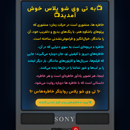
📺به تی وی شو پلاس خوش
آمدید📺
پیشنهادات بر اساس فیلم ایرانی گریز از مرگ محصول
خاطره ها، منشوری است در حرکتِ زمان؛ منشوری که
سال ۱۳۷۴ ارتقاء کیفیت یافته با استفاده از تکنولوژی
پرتوهای باشکوهِ هنر، با رنگ‌های بدیع و دلفریبِ خود، آن
هوش مصنوعی
را ماندگار، خیال‌انگیز و فراموش‌نشدنی ساخته است.
خاطره ه دریچه‌ای است به سوی دنیایی که در آن،
خاطره‌های دیروز با کیفیتی نو، جان دوباره می‌گیرند؛ جایی
که فیلم‌ها، سریال‌ها و کارتون‌های ماندگار، بار دیگر لبخند
را بر لب‌ها و شور تماشا را در دل‌ها زنده می‌کنند.
نظرات
اینجا، هر تصویر یادآور خاطره‌ای است و هر خاطره،
داستانی است که با خاطره ها دوباره روایت می‌شود.
✨ تی وی شو پلاس روایتگر خاطره‌هاس ✨
🚀 ورود به خاطره‌های زیبا و تکرار نشدنی گذشته
SONY